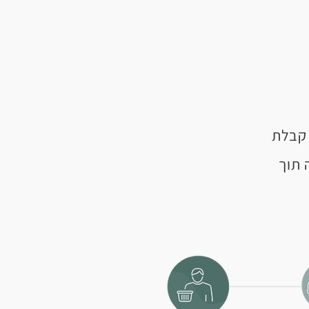
 קבלת
 תוך